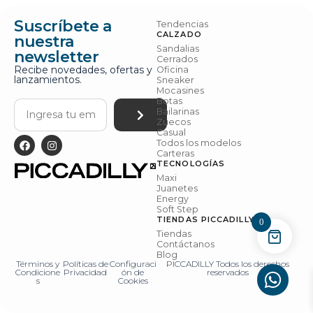
Suscríbete a
Tendencias
CALZADO
nuestra
Sandalias
newsletter
Cerrados
Recibe novedades, ofertas y
Oficina
lanzamientos.
Sneaker
Mocasines
Botas
Bailarinas
Zuecos
Casual
Todos los modelos
Carteras
TECNOLOGÍAS
Maxi
Juanetes
Energy
Soft Step
TIENDAS PICCADILLY
0
Tiendas
Contáctanos
Blog
Términos y
Políticas de
Configuraci
PICCADILLY Todos los derechos
Condicione
Privacidad
ón de
reservados
s
Cookies