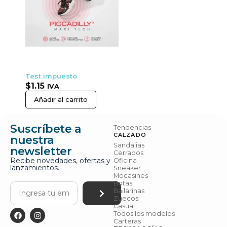
Test impuesto
$
1.15
IVA
Añadir al carrito
Suscríbete a
Tendencias
CALZADO
nuestra
Sandalias
newsletter
Cerrados
Recibe novedades, ofertas y
Oficina
lanzamientos.
Sneaker
Mocasines
Botas
Bailarinas
Zuecos
Casual
Todos los modelos
Carteras