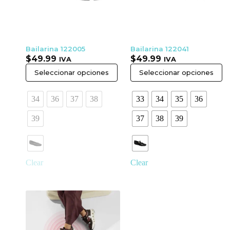
Bailarina 122005
Bailarina 122041
$
49.99
$
49.99
IVA
IVA
Seleccionar opciones
Seleccionar opciones
34
36
37
38
33
34
35
36
39
37
38
39
Clear
Clear