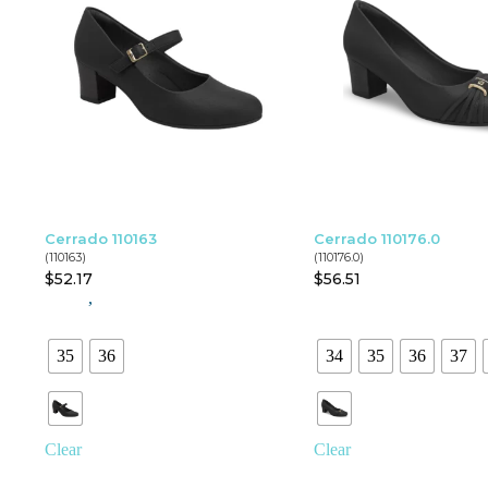
Cerrado 110163
Cerrado 110176.0
(110163)
(110176.0)
$
52.17
$
56.51
,
35
36
34
35
36
37
Clear
Clear