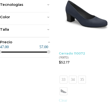
Tecnologías
Color
Talla
Precio
47.00
57.00
Cerrado 110072
(110072)
$
52.17
33
34
35
Clear