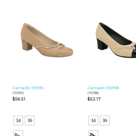
Cerrado 110195
Cerrado 110198
(110195)
(110198)
$
56.51
$
52.17
34
36
34
36