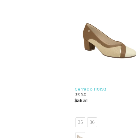
Cerrado 110193
(110193)
$
56.51
35
36