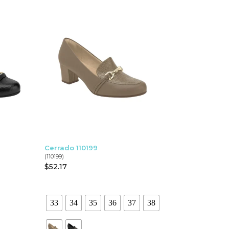
Cerrado 110199
(110199)
$
52.17
33
34
35
36
37
38