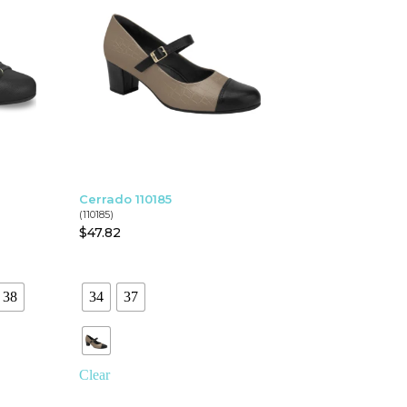
Cerrado 110185
(110185)
$
47.82
38
34
37
Clear