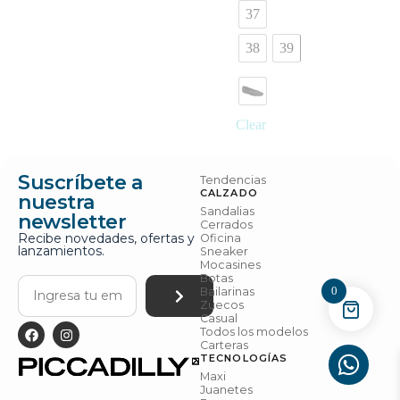
37
38
39
Clear
Suscríbete a
Tendencias
CALZADO
nuestra
Sandalias
newsletter
Cerrados
Recibe novedades, ofertas y
Oficina
lanzamientos.
Sneaker
Mocasines
Botas
0
Bailarinas
Zuecos
Casual
Todos los modelos
Carteras
TECNOLOGÍAS
Maxi
Juanetes