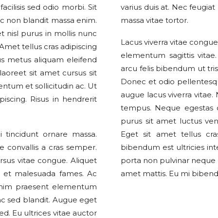
cilisis sed odio morbi. Sit
varius duis at. Nec feugiat 
nc non blandit massa enim.
massa vitae tortor.
t nisl purus in mollis nunc
Lacus viverra vitae congue 
Amet tellus cras adipiscing
elementum sagittis vitae
us metus aliquam eleifend
arcu felis bibendum ut tri
laoreet sit amet cursus sit
Donec et odio pellentesq
tum et sollicitudin ac. Ut
augue lacus viverra vitae
piscing. Risus in hendrerit
tempus. Neque egestas c
purus sit amet luctus ven
i tincidunt ornare massa.
Eget sit amet tellus cra
e convallis a cras semper.
bibendum est ultricies int
rsus vitae congue. Aliquet
porta non pulvinar neque 
us et malesuada fames. Ac
amet mattis. Eu mi biben
 enim praesent elementum
 nunc sed blandit. Augue eget
ed. Eu ultrices vitae auctor