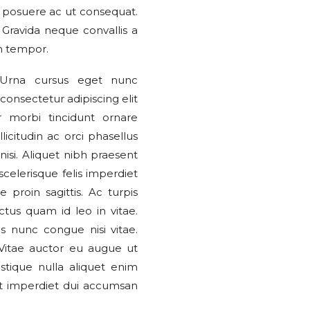
r posuere ac ut consequat.
ravida neque convallis a
in tempor.
. Urna cursus eget nunc
 consectetur adipiscing elit
r morbi tincidunt ornare
icitudin ac orci phasellus
nisi. Aliquet nibh praesent
celerisque felis imperdiet
 proin sagittis. Ac turpis
ctus quam id leo in vitae.
s nunc congue nisi vitae.
i. Vitae auctor eu augue ut
stique nulla aliquet enim
at imperdiet dui accumsan