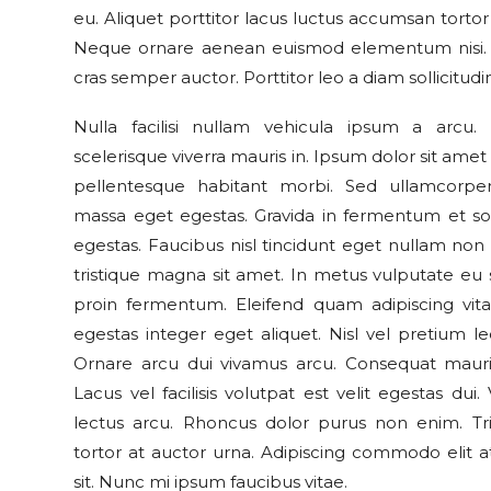
eu. Aliquet porttitor lacus luctus accumsan torto
Neque ornare aenean euismod elementum nisi. G
cras semper auctor. Porttitor leo a diam sollicitud
Nulla facilisi nullam vehicula ipsum a arcu
scelerisque viverra mauris in. Ipsum dolor sit amet
pellentesque habitant morbi. Sed ullamcorpe
massa eget egestas. Gravida in fermentum et soll
egestas. Faucibus nisl tincidunt eget nullam non 
tristique magna sit amet. In metus vulputate eu s
proin fermentum. Eleifend quam adipiscing vitae
egestas integer eget aliquet. Nisl vel pretium le
Ornare arcu dui vivamus arcu. Consequat mauri
Lacus vel facilisis volutpat est velit egestas du
lectus arcu. Rhoncus dolor purus non enim. Tri
tortor at auctor urna. Adipiscing commodo elit 
sit. Nunc mi ipsum faucibus vitae.