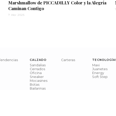
Marshmallow de PICCADILLY Color y la Alegría
Caminan Contigo
7 Abr 2025
Tendencias
CALZADO
Carteras
TECNOLOGÍA
Sandalias
Maxi
Cerrados
Juanetes
Oficina
Energy
Sneaker
Soft Step
Mocasines
Botas
Bailarinas
Zuecos
Casual
Todos los modelos
Términos y Condiciones
Políticas de Pr