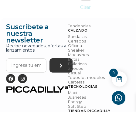
Clear
Suscríbete a
Tendencias
CALZADO
nuestra
Sandalias
newsletter
Cerrados
Recibe novedades, ofertas y
Oficina
lanzamientos.
Sneaker
Mocasines
Botas
Bailarinas
Zuecos
0
Casual
Todos los modelos
Carteras
TECNOLOGÍAS
Maxi
Juanetes
Energy
Soft Step
TIENDAS PICCADILLY
Tiendas
Contáctanos
Blog
Términos y
Políticas de
Configuraci
PICCADILLY Todos los derechos
Condicione
Privacidad
ón de
reservados