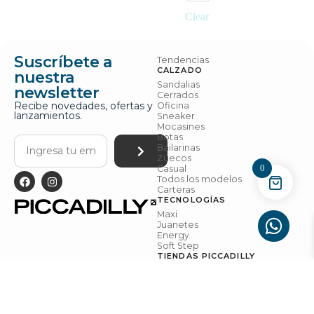
Clear
Suscríbete a
Tendencias
CALZADO
nuestra
Sandalias
newsletter
Cerrados
Recibe novedades, ofertas y
Oficina
lanzamientos.
Sneaker
Mocasines
Botas
Bailarinas
Zuecos
0
Casual
Todos los modelos
Carteras
TECNOLOGÍAS
Maxi
Juanetes
Energy
Soft Step
TIENDAS PICCADILLY
Tiendas
Contáctanos
Blog
Términos y
Políticas de
Configuraci
PICCADILLY Todos los derechos
Condicione
Privacidad
ón de
reservados