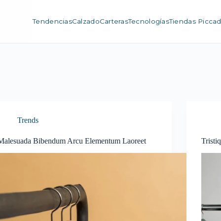
Tendencias
Calzado
Carteras
Tecnologías
Tiendas Piccadi
Trends
Malesuada Bibendum Arcu Elementum Laoreet
Trist