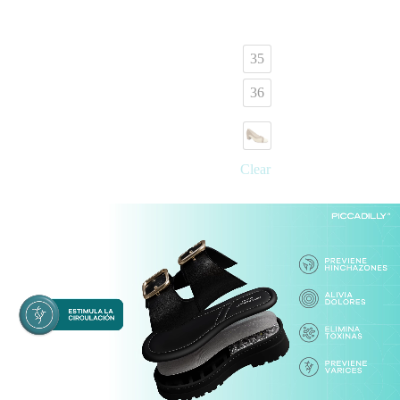
35
36
Clear