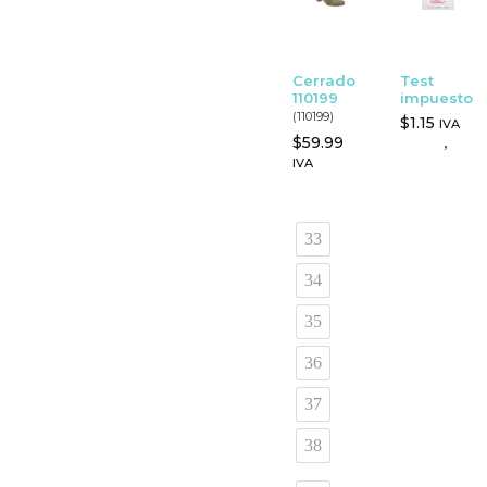
Cerrado
Test
110199
impuesto
(110199)
$
1.15
IVA
$
59.99
,
IVA
33
34
35
36
37
38