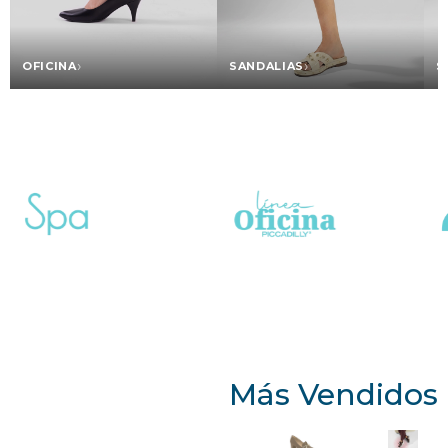
›
›
OFICINA
SANDALIAS
S
Más Vendidos