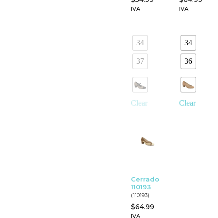
IVA
IVA
34
34
37
36
Clear
Clear
Cerrado
110193
(110193)
$
64.99
IVA